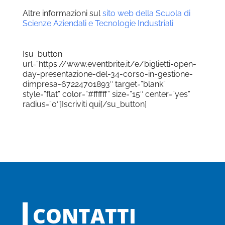
Altre informazioni sul
sito web della Scuola di
Scienze Aziendali e Tecnologie Industriali
[su_button
url=”https://www.eventbrite.it/e/biglietti-open-
day-presentazione-del-34-corso-in-gestione-
dimpresa-67224701893″ target=”blank”
style=”flat” color=”#ffffff” size=”15″ center=”yes”
radius=”0″]Iscriviti qui[/su_button]
CONTATTI