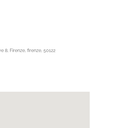
 8, Firenze, firenze, 50122
Office 365
Outlook Live