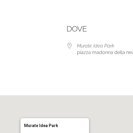
DOVE
Murate Idea Park
piazza madonna della neve
le Calendar
iCalendar
Murate Idea Park