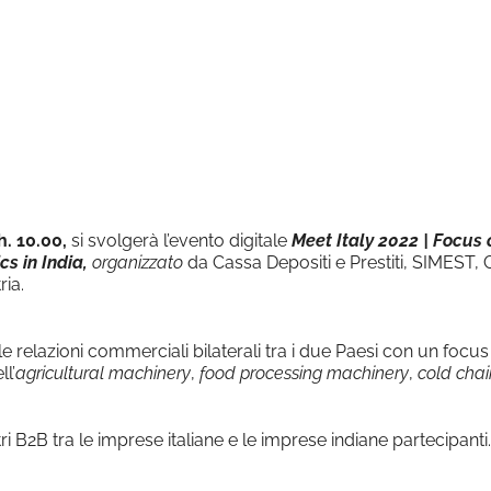
le Calendar
iCalendar
h. 10.00,
si svolgerà l’evento digitale
Meet Italy 2022 | Focus 
cs in India,
organizzato
da Cassa Depositi e Prestiti, SIMEST, 
ria.
e relazioni commerciali bilaterali tra i due Paesi con un focus
ll’
agricultural machinery
,
food processing machinery
,
cold chai
i B2B tra le imprese italiane e le imprese indiane partecipanti