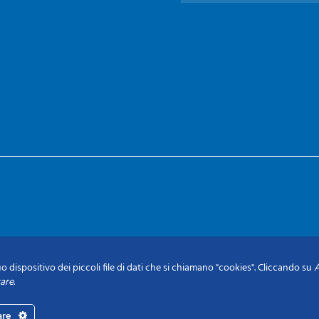
o dispositivo dei piccoli file di dati che si chiamano "cookies". Cliccando su
A
tare
.
are