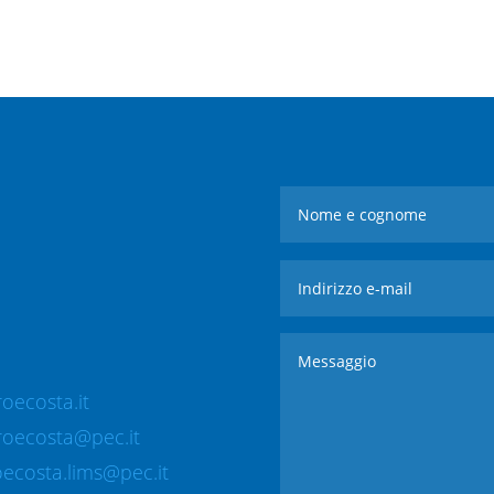
oecosta.it
roecosta@pec.it
ecosta.lims@pec.it