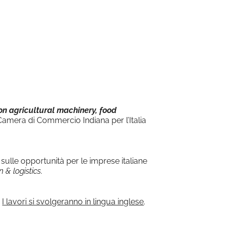
Office 365
Outlook Live
on agricultural machinery, food
Camera di Commercio Indiana per l’Italia
 sulle opportunità per le imprese italiane
n & logistics
.
.
I lavori si svolgeranno in lingua inglese
.