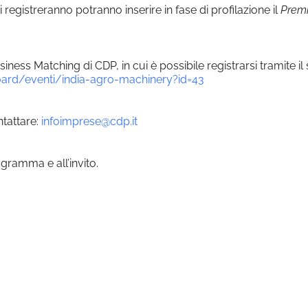
registreranno potranno inserire in fase di profilazione il
Prem
iness Matching di CDP, in cui è possibile registrarsi tramite il
oard/eventi/india-agro-machinery?id=43
ntattare:
infoimprese@cdp.it
ogramma e all’invito.