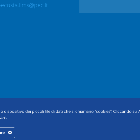
ecosta.lims@pec.it
o dispositivo dei piccoli file di dati che si chiamano "cookies". Cliccando su
A
tare
.
are