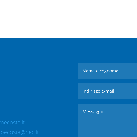
oecosta.it
roecosta@pec.it