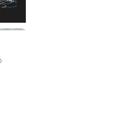
O
Office 365
Outlook Live