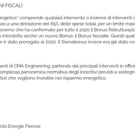
I FISCALI
energetica” comprende qualsiasi intervento o insieme di interventi
esso a una detrazione del 65% delle spese totali, per un limite m
Governo che ha confermato per tutto il 2020 il Bonus Ristrutturaz
to introdotto anche un nuovo Bonus: il Bonus facciate. Questi quat
 è stato prorogato al 2020. Il Sismabonus invece era già stato c
perti di CMA Engineering, partendo dai principali interventi in ef
complessa panoramica normativa degli incentivi previsti a sostegno
ori che vogliono investire nel risparmio energetico.
orzio Energie Firenze