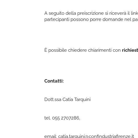
A seguito della preiscrizione si riceverà il lin
partecipanti possono porre domande nel pan
È possibile chiedere chiarimenti con
richies
Contatti:
Dott.ssa Catia Tarquini
tel. 055 2707286,
email: catia.tarquini@confindustriafirenze.it