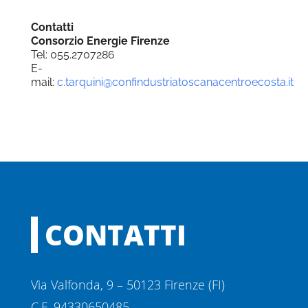
Contatti
Consorzio Energie Firenze
Tel: 055.2707286
E-
mail:
c.tarquini@confindustriatoscanacentroecosta.it
CONTATTI
Via Valfonda, 9 – 50123 Firenze (FI)
C.F. 94330650485