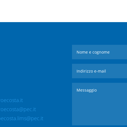
oecosta.it
roecosta@pec.it
ecosta.lims@pec.it