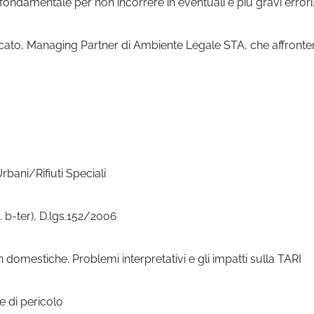
ro fondamentale per non incorrere in eventuali e più gravi errori
ocato, Managing Partner di Ambiente Legale STA, che affronter
Urbani/Rifiuti Speciali
ett. b-ter), D.lgs.152/2006
on domestiche. Problemi interpretativi e gli impatti sulla TARI
e di pericolo