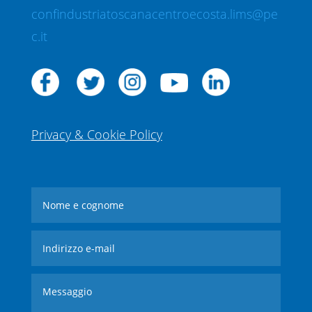
confindustriatoscanacentroecosta.lims@pe
c.it
Privacy & Cookie Policy