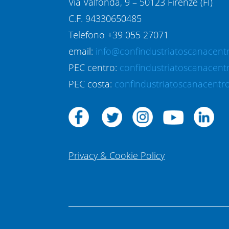
Via Valfonda, 9 – 50123 Firenze (FI)
C.F. 94330650485
Telefono +39 055 27071
email:
info@confindustriatoscanacentr
PEC centro:
confindustriatoscanacent
PEC costa:
confindustriatoscanacentro
Privacy & Cookie Policy