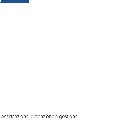
Office 365
Outlook Live
, classificazione, detenzione e gestione