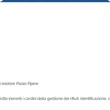
le Calendar
iCalendar
i
relatore Paolo Pipere
te inerenti i cardini della gestione dei rifiuti: Identificazione