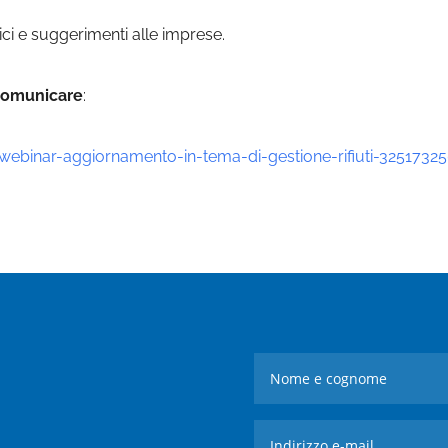
tici e suggerimenti alle imprese.
a comunicare
:
e-webinar-aggiornamento-in-tema-di-gestione-rifiuti-3251732