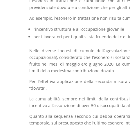
L’esonero in trattazione è cumulabile con altri e
previdenziale dovuta e a condizione che per gli altr
Ad esempio, l’esonero in trattazione non risulta cu
l’incentivo strutturale all’occupazione giovanile
per i lavoratori per i quali si sta fruendo del c.d. 
Nelle diverse ipotesi di cumulo dell’agevolazione
occupazionali), considerato che l’esonero si sostanz
fruite nei mesi di maggio e/o giugno 2020. La cum
limiti della medesima contribuzione dovuta.
Per l’effettiva applicazione della seconda misura 
“dovuta”.
La cumulabilità, sempre nei limiti della contribuz
incentivo all’assunzione di over 50 disoccupati da a
Quanto alla sequenza secondo cui debba operarsi l
temporale, sul presupposto che l’ultimo esonero int