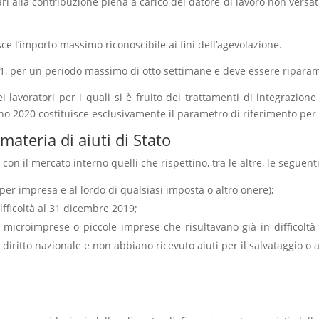
ri alla contribuzione piena a carico del datore di lavoro non versata
e l’importo massimo riconoscibile ai fini dell’agevolazione.
21, per un periodo massimo di otto settimane e deve essere riparam
avoratori per i quali si è fruito dei trattamenti di integrazione
no 2020 costituisce esclusivamente il parametro di riferimento per l
materia di aiuti di Stato
on il mercato interno quelli che rispettino, tra le altre, le seguent
er impresa e al lordo di qualsiasi imposta o altro onere);
fficoltà al 31 dicembre 2019;
 microimprese o piccole imprese che risultavano già in difficolt
iritto nazionale e non abbiano ricevuto aiuti per il salvataggio o ai