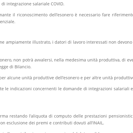
e di integrazione salariale COVID.
imante il riconoscimento dell’esonero è necessario fare riferimento
enziale.
ome ampiamente illustrato, i datori di lavoro interessati non devono
sonero, non potrà avvalersi, nella medesima unità produttiva, di even
egge di Bilancio.
per alcune unità produttive dell’esonero e per altre unità produttiv
 le indicazioni concernenti le domande di integrazioni salariali e
rma restando l’aliquota di computo delle prestazioni pensionistich
n esclusione dei premi e contributi dovuti all’INAIL.