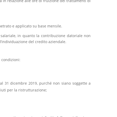
 in relazione alle ore di fruizione dei trattamenti di
etrato e applicato su base mensile.
 salariale, in quanto la contribuzione datoriale non
’individuazione del credito aziendale.
i condizioni:
à al 31 dicembre 2019, purché non siano soggette a
uti per la ristrutturazione;