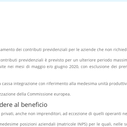
samento dei contributi previdenziali per le aziende che non richiedo
ontributi previdenziali è previsto per un ulteriore periodo massimo
fruite nei mesi di maggio e/o giugno 2020, con esclusione dei prem
la cassa integrazione con riferimento alla medesima unità produttiv
rizzazione della Commissione europea.
dere al beneficio
o privati, anche non imprenditori, ad eccezione di quelli operanti ne
medesime posizioni aziendali (matricole INPS) per le quali, nelle 