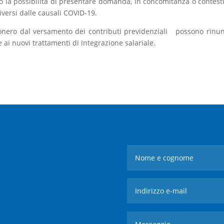
o la possibilità di presentare domanda, in concomitanza o contest
diversi dalle causali COVID-19.
’esonero dal versamento dei contributi previdenziali possono rinu
 nuovi trattamenti di integrazione salariale.