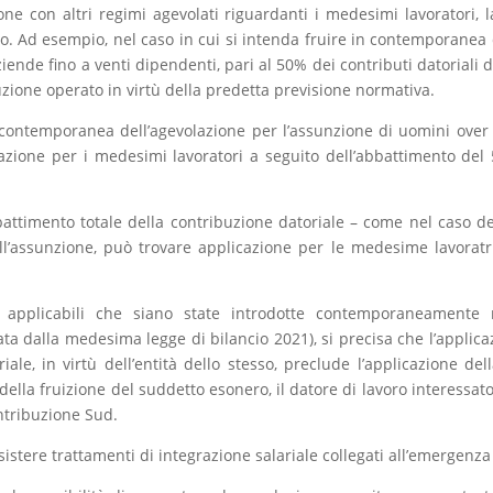
e con altri regimi agevolati riguardanti i medesimi lavoratori, l
lo. Ad esempio, nel caso in cui si intenda fruire in contemporanea d
aziende fino a venti dipendenti, pari al 50% dei contributi datoriali
uzione operato in virtù della predetta previsione normativa.
n contemporanea dell’agevolazione per l’assunzione di uomini over
icazione per i medesimi lavoratori a seguito dell’abbattimento de
timento totale della contribuzione datoriale – come nel caso del
all’assunzione, può trovare applicazione per le medesime lavoratr
 applicabili che siano state introdotte contemporaneamente nel
a dalla medesima legge di bilancio 2021), si precisa che l’applicazi
ale, in virtù dell’entità dello stesso, preclude l’applicazione de
ella fruizione del suddetto esonero, il datore di lavoro interessato,
ontribuzione Sud.
stere trattamenti di integrazione salariale collegati all’emergenz