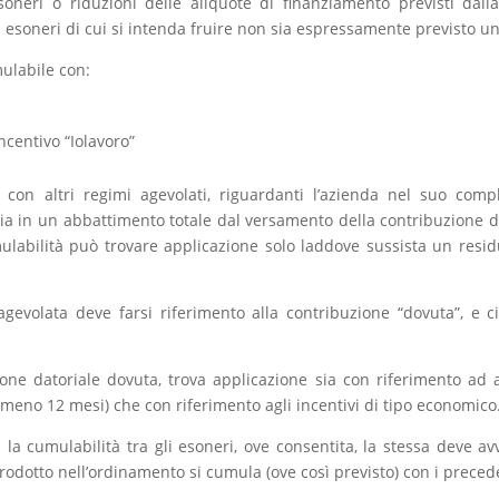
soneri o riduzioni delle aliquote di finanziamento previsti dalla
i esoneri di cui si intenda fruire non sia espressamente previsto un
mulabile con:
incentivo “Iolavoro”
 con altri regimi agevolati, riguardanti l’azienda nel suo compl
ia in un abbattimento totale dal versamento della contribuzione dat
ulabilità può trovare applicazione solo laddove sussista un resid
agevolata deve farsi riferimento alla contribuzione “dovuta”, e c
ione datoriale dovuta, trova applicazione sia con riferimento ad a
lmeno 12 mesi) che con riferimento agli incentivi di tipo economico
a cumulabilità tra gli esoneri, ove consentita, la stessa deve av
rodotto nell’ordinamento si cumula (ove così previsto) con i preced