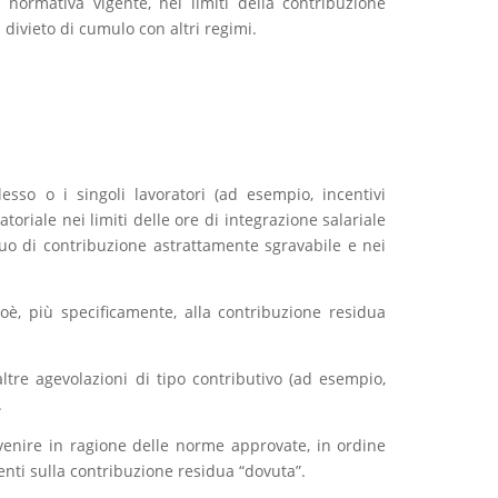
 normativa vigente, nei limiti della contribuzione
 divieto di cumulo con altri regimi.
esso o i singoli lavoratori (ad esempio, incentivi
oriale nei limiti delle ore di integrazione salariale
uo di contribuzione astrattamente sgravabile e nei
ioè, più specificamente, alla contribuzione residua
ltre agevolazioni di tipo contributivo (ad esempio,
.
venire in ragione delle norme approvate, in ordine
enti sulla contribuzione residua “dovuta”.