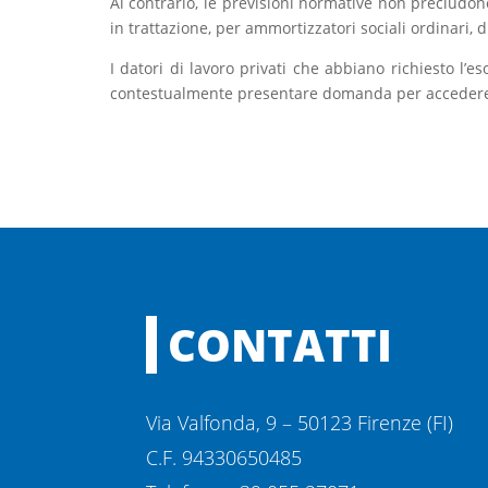
Al contrario, le previsioni normative non precludon
in trattazione, per ammortizzatori sociali ordinari, 
I datori di lavoro privati che abbiano richiesto l
contestualmente presentare domanda per accedere ai
CONTATTI
Via Valfonda, 9 – 50123 Firenze (FI)
C.F. 94330650485