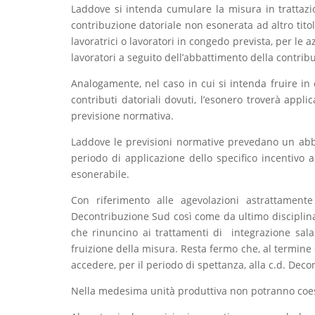
Laddove si intenda cumulare la misura in trattazion
contribuzione datoriale non esonerata ad altro tito
lavoratrici o lavoratori in congedo prevista, per le 
lavoratori a seguito dell’abbattimento della contrib
Analogamente, nel caso in cui si intenda fruire i
contributi datoriali dovuti, l’esonero troverà appl
previsione normativa.
Laddove le previsioni normative prevedano un abbat
periodo di applicazione dello specifico incentivo 
esonerabile.
Con riferimento alle agevolazioni astrattamente
Decontribuzione Sud così come da ultimo disciplinat
che rinuncino ai trattamenti di integrazione salari
fruizione della misura. Resta fermo che, al termine d
accedere, per il periodo di spettanza, alla c.d. Dec
Nella medesima unità produttiva non potranno coesi