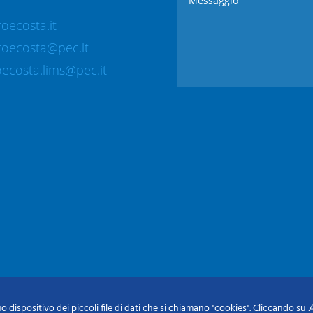
oecosta.it
roecosta@pec.it
ecosta.lims@pec.it
o dispositivo dei piccoli file di dati che si chiamano "cookies". Cliccando su
A