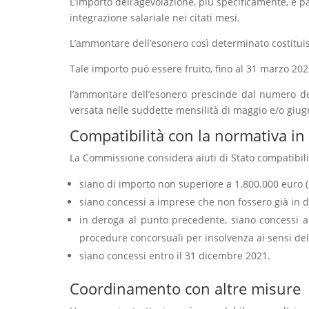
L’importo dell’agevolazione, più specificamente, è pa
integrazione salariale nei citati mesi.
L’ammontare dell’esonero così determinato costituisc
Tale importo può essere fruito, fino al 31 marzo 20
l’ammontare dell’esonero prescinde dal numero dei l
versata nelle suddette mensilità di maggio e/o giug
Compatibilità con la normativa in 
La Commissione considera aiuti di Stato compatibili c
siano di importo non superiore a 1.800.000 euro (p
siano concessi a imprese che non fossero già in di
in deroga al punto precedente, siano concessi a
procedure concorsuali per insolvenza ai sensi del d
siano concessi entro il 31 dicembre 2021.
Coordinamento con altre misure