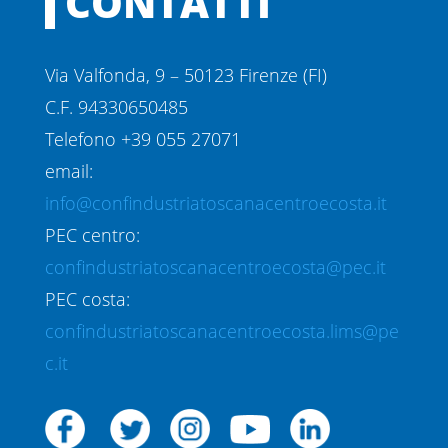
CONTATTI
Via Valfonda, 9 – 50123 Firenze (FI)
C.F. 94330650485
Telefono +39 055 27071
email:
info@confindustriatoscanacentroecosta.it
PEC centro:
confindustriatoscanacentroecosta@pec.it
PEC costa:
confindustriatoscanacentroecosta.lims@pe
c.it