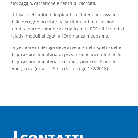
stoccaggio, discariche e centri di raccolta.
I titolari dei suddetti impianti che intendano avvalersi
delle deroghe previste dalla citata ordinanza sono
tenuti a darne comunicazione tramite PEC utilizzando i
relativi moduli allegati all’Ordinanza medesima.
La gestione in deroga deve avvenire nel rispetto delle
disposizioni in materia di prevenzione incendi e delle
disposizioni in materia di elaborazione dei Piani di
emergenza (ex art. 26-bis della legge 132/2018).