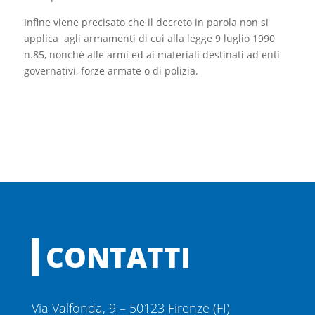
Infine viene precisato che il decreto in parola non si
applica agli armamenti di cui alla legge 9 luglio 1990
n.85, nonché alle armi ed ai materiali destinati ad enti
governativi, forze armate o di polizia.
CONTATTI
Via Valfonda, 9 – 50123 Firenze (FI)