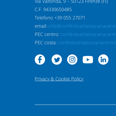
Via Valfonda, 9 – 50123 Firenze (FI)
C.F. 94330650485
Telefono +39 055 27071
email:
info@confindustriatoscanacentr
PEC centro:
confindustriatoscanacent
PEC costa:
confindustriatoscanacentro
Privacy & Cookie Policy