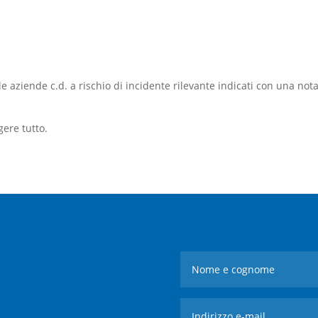
e aziende c.d. a rischio di incidente rilevante indicati con una not
gere tutto.