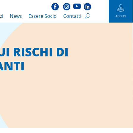
zi
News
Essere Socio
Contatti
UI RISCHI DI
ANTI