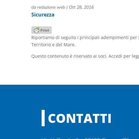
da
redazione web
|
Ott 28, 2016
Sicurezza
Riportiamo di seguito i principali adempimenti per l
Territorio e del Mare.
Questo contenuto è riservato ai soci. Accedi per leg
CONTATTI