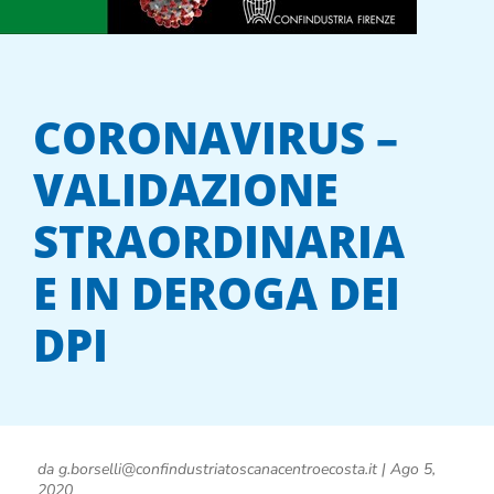
CORONAVIRUS –
VALIDAZIONE
STRAORDINARIA
E IN DEROGA DEI
DPI
da
g.borselli@confindustriatoscanacentroecosta.it
|
Ago 5,
2020