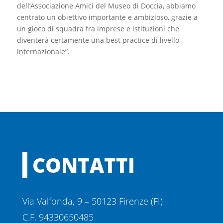
dell’Associazione Amici del Museo di Doccia, abbiamo
centrato un obiettivo importante e ambizioso, grazie a
un gioco di squadra fra imprese e istituzioni che
diventerà certamente una best practice di livello
internazionale”.
CONTATTI
Via Valfonda, 9 – 50123 Firenze (FI)
C.F. 94330650485