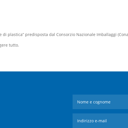
e di plastica” predisposta dal Consorzio Nazionale Imballaggi (Cona
gere tutto.