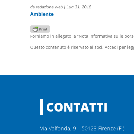
da
redazione web
|
Lug 31, 2018
Ambiente
Forniamo in allegato la “Nota informativa sulle bors
Questo contenuto è riservato ai soci. Accedi per leg
CONTATTI
Via Valfonda, 9 – 50123 Firenze (FI)