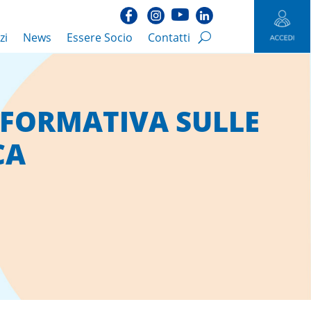
zi
News
Essere Socio
Contatti
NFORMATIVA SULLE
CA