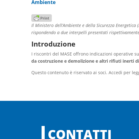
Ambiente
Il Ministero dell’Ambiente e della Sicurezza Energetica
rispondendo a due interpelli presentati rispettivament
Introduzione
I riscontri del MASE offrono indicazioni operative s
da costruzione e demolizione e altri rifiuti inerti d
Questo contenuto è riservato ai soci. Accedi per leg
CONTATTI