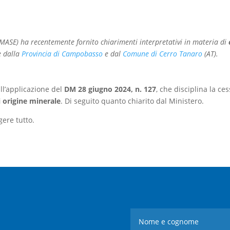
 (MASE) ha recentemente fornito chiarimenti interpretativi in materia di
e dalla
Provincia di Campobasso
e dal
Comune di Cerro Tanaro
(AT).
ull’applicazione del
DM 28 giugno 2024, n. 127
, che disciplina la ces
i origine minerale
. Di seguito quanto chiarito dal Ministero.
gere tutto.