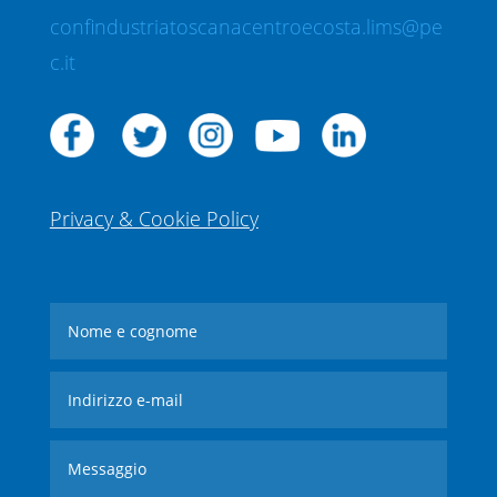
confindustriatoscanacentroecosta.lims@pe
c.it
Privacy & Cookie Policy