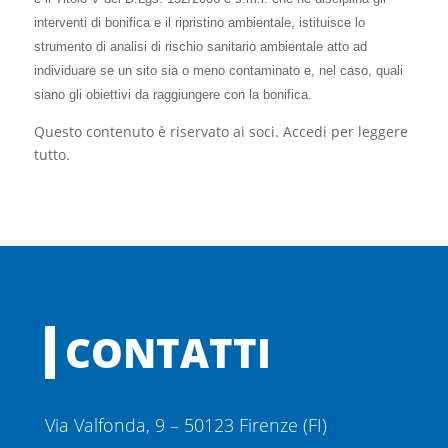
interventi di bonifica e il ripristino ambientale, istituisce lo
strumento di analisi di rischio sanitario ambientale atto ad
individuare se un sito sia o meno contaminato e, nel caso, quali
siano gli obiettivi da raggiungere con la bonifica.
Questo contenuto è riservato ai soci. Accedi per leggere
tutto.
CONTATTI
Via Valfonda, 9 – 50123 Firenze (FI)