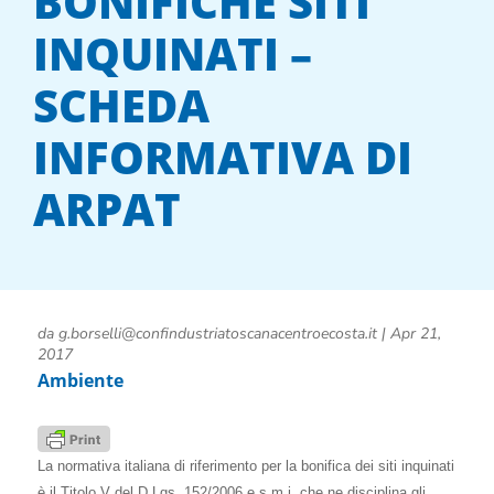
BONIFICHE SITI
INQUINATI –
SCHEDA
INFORMATIVA DI
ARPAT
da
g.borselli@confindustriatoscanacentroecosta.it
|
Apr 21,
2017
Ambiente
La normativa italiana di riferimento per la bonifica dei siti inquinati
è il Titolo V del D.Lgs. 152/2006 e s.m.i. che ne disciplina gli