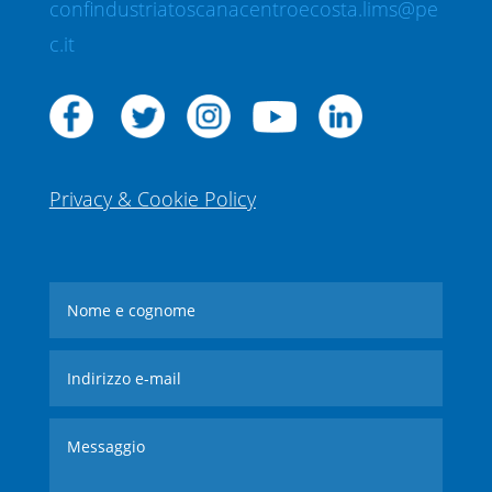
confindustriatoscanacentroecosta.lims@pe
c.it
Privacy & Cookie Policy