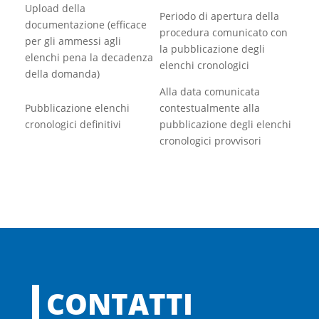
Upload della
Periodo di apertura della
documentazione (efficace
procedura comunicato con
per gli ammessi agli
la pubblicazione degli
elenchi pena la decadenza
elenchi cronologici
della domanda)
Alla data comunicata
Pubblicazione elenchi
contestualmente alla
cronologici definitivi
pubblicazione degli elenchi
cronologici provvisori
CONTATTI