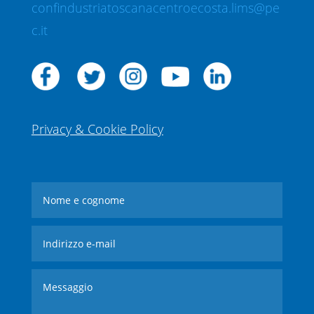
confindustriatoscanacentroecosta.lims@pe
c.it
Privacy & Cookie Policy