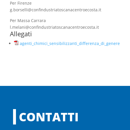
Per Firenze
g.borselli@confindustriatoscanacentroecosta.it
Per Massa Carrara
l.melani@confindustriatoscanacentroecosta.it
Allegati
agenti_chimici_sensibilizzanti_differenza_di_genere
CONTATTI