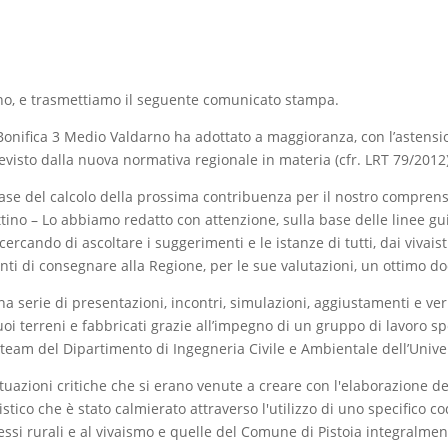
no, e trasmettiamo il seguente comunicato stampa.
 Bonifica 3 Medio Valdarno ha adottato a maggioranza, con l’astens
revisto dalla nuova normativa regionale in materia (cfr. LRT 79/2012)
 base del calcolo della prossima contribuenza per il nostro compre
tino – Lo abbiamo redatto con attenzione, sulla base delle linee gu
 cercando di ascoltare i suggerimenti e le istanze di tutti, dai vivais
nti di consegnare alla Regione, per le sue valutazioni, un ottimo 
a serie di presentazioni, incontri, simulazioni, aggiustamenti e veri
suoi terreni e fabbricati grazie all’impegno di un gruppo di lavoro s
 team del Dipartimento di Ingegneria Civile e Ambientale dell’Univer
tuazioni critiche che si erano venute a creare con l'elaborazione de
istico che è stato calmierato attraverso l'utilizzo di uno specifico 
nessi rurali e al vivaismo e quelle del Comune di Pistoia integralmen