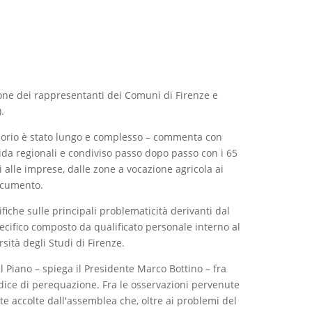
ione dei rappresentanti dei Comuni di Firenze e
.
nsorio è stato lungo e complesso – commenta con
ida regionali e condiviso passo dopo passo con i 65
ti alle imprese, dalle zone a vocazione agricola ai
documento.
fiche sulle principali problematicità derivanti dal
pecifico composto da qualificato personale interno al
sità degli Studi di Firenze.
l Piano – spiega il Presidente Marco Bottino – fra
codice di perequazione. Fra le osservazioni pervenute
te accolte dall'assemblea che, oltre ai problemi del