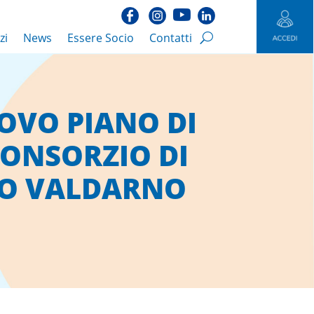
zi
News
Essere Socio
Contatti
OVO PIANO DI
CONSORZIO DI
IO VALDARNO