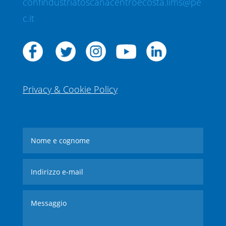
confindustriatoscanacentroecosta.lims@pe
c.it
Privacy & Cookie Policy