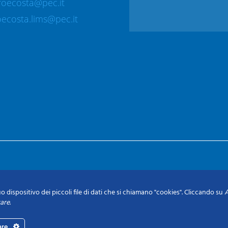
roecosta@pec.it
ecosta.lims@pec.it
o dispositivo dei piccoli file di dati che si chiamano "cookies". Cliccando su
A
tare
.
are