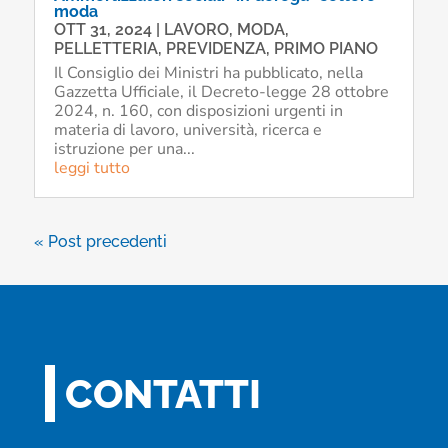
moda
OTT 31, 2024
|
LAVORO
,
MODA
,
PELLETTERIA
,
PREVIDENZA
,
PRIMO PIANO
Il Consiglio dei Ministri ha pubblicato, nella
Gazzetta Ufficiale, il Decreto-legge 28 ottobre
2024, n. 160, con disposizioni urgenti in
materia di lavoro, università, ricerca e
istruzione per una...
leggi tutto
« Post precedenti
CONTATTI