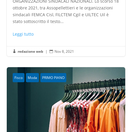
ORGANIZZAZIONI SINDACALI NAZIONALI. Lo scorso 18
ottobre 2021, tra Assopellettieri e le organizzazioni
sindacali FEMCA Cisl, FILCTEM Cgil e UILTEC Uil è
stato sottoscritto il testo...
Leggi tutto
redazione web
|
Nov 8, 2021


Fisco
Moda
PRIMO PIANO