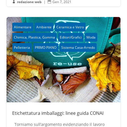
redazione web
|
Gen 7, 2021


Alimentare
Ambiente
Ceramica e Vetro
Chimica, Plastica, Gomma
Editori/Grafici
Moda
Pelletteria
PRIMO PIANO
Sistema Casa-Arredo
Etichettatura imballaggi: linee guida CONAI
Torniamo sull’argomento evidenziando il lavoro