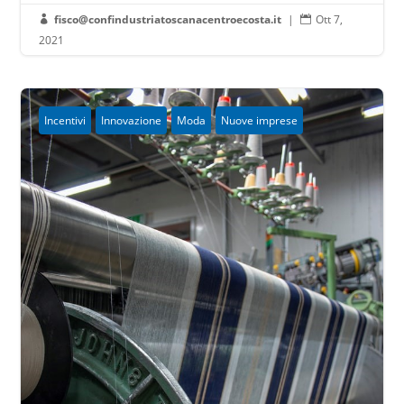
fisco@confindustriatoscanacentroecosta.it
|
Ott 7,


2021
Incentivi
Innovazione
Moda
Nuove imprese