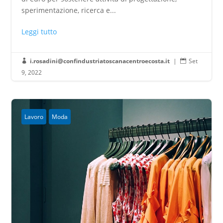
sperimentazione, ricerca e...
Leggi tutto
i.rosadini@confindustriatoscanacentroecosta.it
|
Set


9, 2022
Lavoro
Moda