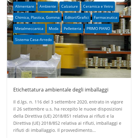
Alimentare
Ambiente
Calzature
Ceramica e Vetro
Chimica, Plastica, Gomma
Editori/Grafici
Farmaceutica
Metalmeccanica
Moda
Pelletteria
PRIMO PIANO
Sistema Casa-Arredo
Etichettatura ambientale degli imballaggi
Il d.lgs. n. 116 del 3 settembre 2020, entrato in vigore
il 26 settembre u.s. ha recepito le nuove disposizioni
della Direttiva (UE) 2018/851 relativa ai rifiuti e la
Direttiva (UE) 2018/852 relativa ai rifiuti, imballaggi e
rifiuti di imballaggio. Il provvedimento...