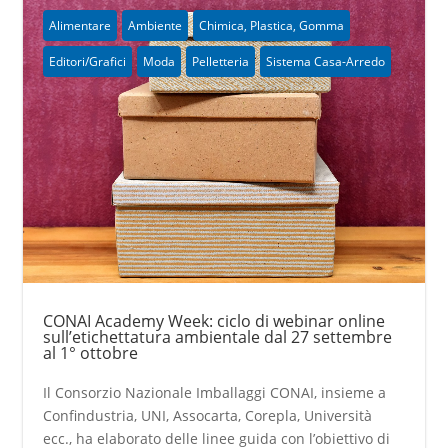
Alimentare
Ambiente
Chimica, Plastica, Gomma
Editori/Grafici
Moda
Pelletteria
Sistema Casa-Arredo
CONAI Academy Week: ciclo di webinar online
sull’etichettatura ambientale dal 27 settembre
al 1° ottobre
Il Consorzio Nazionale Imballaggi CONAI, insieme a
Confindustria, UNI, Assocarta, Corepla, Università
ecc., ha elaborato delle linee guida con l’obiettivo di