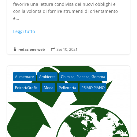
favorire una lettura condivisa dei nuovi obblighi e
con la volontà di fornire strumenti di orientamento
e...
Leggi tutto
redazione web
|
Set 10, 2021


Alimentare
Ambiente
Chimica, Plastica, Gomma
Editori/Grafici
Moda
Pelletteria
PRIMO PIANO