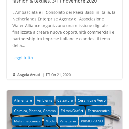
fashion & textiles, 3/11 novembre 2020
L'Ambasciata e il Consolato dei Paesi Bassi in Italia, la
Netherlands Enterprise Agency e l’Associazione
Water Alliance organizzano una missione digitale
finalizzata a creare nuove opportunità commerciali e
partnership tra imprese italiane e olandesi.Il tema
della...
Leggi tutto
Angelo Arcuri
|
Ott 21, 2020


Alimentare
Ambiente
Calzature
Ceramica e Vetro
Chimica, Plastica, Gomma
Editori/Grafici
Farmaceutica
Metalmeccanica
Moda
Pelletteria
PRIMO PIANO