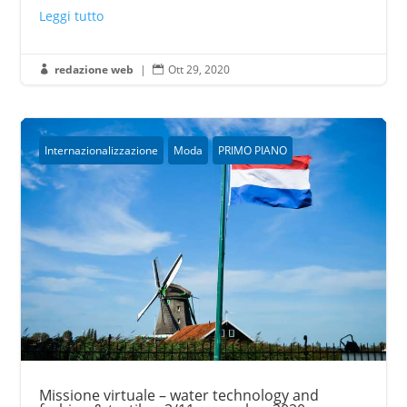
Leggi tutto
redazione web
|
Ott 29, 2020


Internazionalizzazione
Moda
PRIMO PIANO
Missione virtuale – water technology and