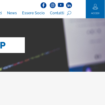
zi
News
Essere Socio
Contatti
UP