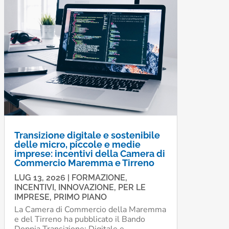
Transizione digitale e sostenibile
delle micro, piccole e medie
imprese: incentivi della Camera di
Commercio Maremma e Tirreno
LUG 13, 2026
|
FORMAZIONE
,
INCENTIVI
,
INNOVAZIONE
,
PER LE
IMPRESE
,
PRIMO PIANO
La Camera di Commercio della Maremma
e del Tirreno ha pubblicato il Bando
Doppia Transizione: Digitale e