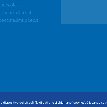
oecosta.it
roecosta@pec.it
oecosta.lims@pec.it
o dispositivo dei piccoli file di dati che si chiamano "cookies". Cliccando su
A