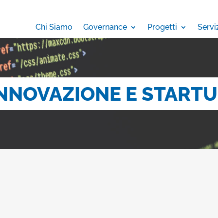
Chi Siamo
Governance
Progetti
Servi
NNOVAZIONE E START